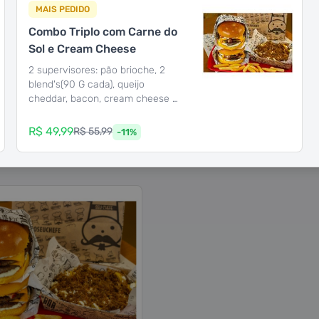
 Hamburgueria Messejan
MAIS PEDIDO
Combo Triplo com Carne do
Fortaleza - CE
Mais informações
Sol e Cream Cheese
2 supervisores: pão brioche, 2
blend's(90 G cada), queijo
Busque por um produto
cheddar, bacon, cream cheese e
maionese da casa. 1 fritas com
carne do sol e cream cheese.
R$ 49,99
R$ 55,99
-
11
%