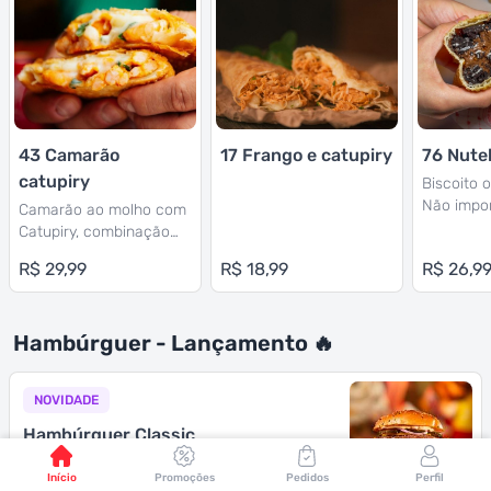
43 Camarão
17 Frango e catupiry
76 Nutel
catupiry
Biscoito 
Não impor
Camarão ao molho com
vale é es
Catupiry, combinação
perfeita 
perfeita com a nossa
R$ 29,99
R$ 18,99
R$ 26,9
Oreo® co
massa caseira!
avelã ma
mundo, N
Hambúrguer - Lançamento 🔥
NOVIDADE
Hambúrguer Classic
Pão macio tostado na manteiga,
Início
Promoções
Pedidos
Perfil
hambúrguer com 160g de suculenta