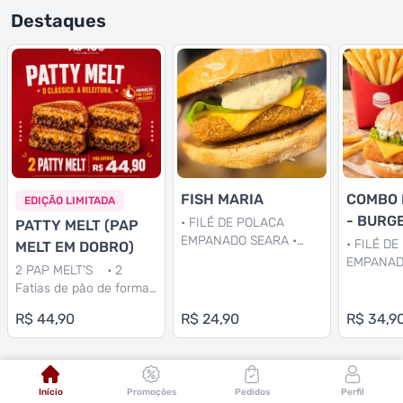
Destaques
FISH MARIA
COMBO 
EDIÇÃO LIMITADA
- BURGE
• FILÉ DE POLACA
PATTY MELT (PAP
EMPANADO SEARA •
- COCA
• FILÉ D
MELT EM DOBRO)
QUEIJO CHEDDAR •
EMPANAD
2 PAP MELT'S • 2
CEBOLA ROXA • ALFACE
QUEIJO C
Fatias de pão de forma
• MOLHO TÁRTARO
CEBOLA R
tipo brioche • 160g de
ARTESANAL
• MOLHO 
R$ 44,90
R$ 24,90
R$ 34,9
carne fraldinha • 4 fatias
de queijo cheddar •
cebola caramelizada •
QUEM SOMOS
maionese de mostarda
Início
Promoções
Pedidos
Perfil
de dijon