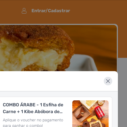
Entrar/Cadastrar
COMBO ÁRABE - 1 Esfiha de
Carne + 1 Kibe Abóbora de
Coalhada Seca + 1 Refri
Aplique o voucher no pagamento
para ganhar o combo!