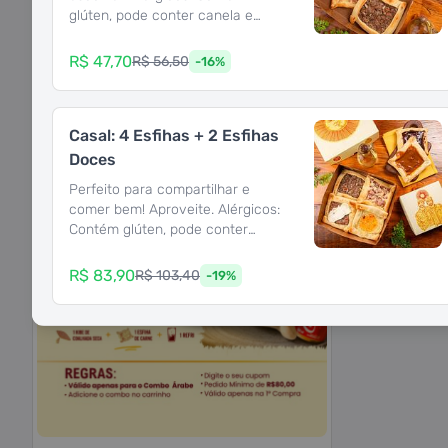
Kibedohas
glúten, pode conter canela e
derivados de leite.
R$ 47,70
R$ 56,50
Fechado • Abrimos às 16h0
-
16
%
Casal: 4 Esfihas + 2 Esfihas
Lista de categorias
Doces
Perfeito para compartilhar e
comer bem! Aproveite. Alérgicos:
Contém glúten, pode conter
canela, pimenta Síria e derivados
de leite.
R$ 83,90
R$ 103,40
-
19
%