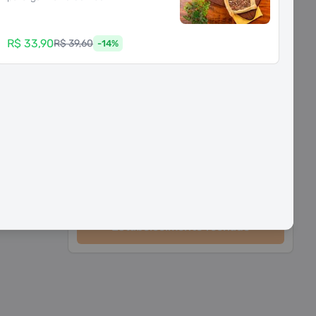
Calcular taxa e tempo de entrega
R$ 33,90
R$ 39,60
-
14
%
Sacola vazia
Que tal usar um cupom?
1 disponível
Estabelecimento fechado