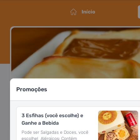
Início
Promoções
3 Esfihas (você escolhe) e
Ganhe a Bebida
Pode ser Salgadas e Doces, você
escolhe! Alérgicos: Contém