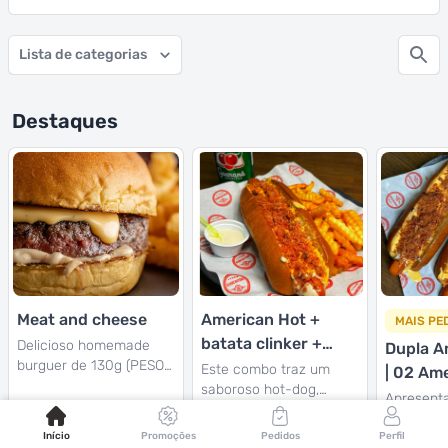
Lista de categorias
Destaques
Meat and cheese
American Hot +
MAIS PE
batata clinker +
Delicioso homemade
Dupla A
burguer de 130g (PESO
refri 350ml
Este combo traz um
| 02 Am
CARNE CRUA)
saboroso hot-dog,
Com Des
Apresent
acompanhado de creme
generosamente
American 
de cheddar artesanal,
recheado com duas
para os 
Início
Promoções
Pedidos
Perfil
maionese da casa.