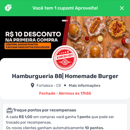
Você tem
1
cupom
! Aproveite!
Hamburgueria 88| Homemade Burger
Fortaleza - CE
Mais informações
Fechado • Abrimos às 17h55
Troque pontos por recompensas
A cada
R$ 1,00
em compras você ganha
1
ponto
que pode ser
trocado por recompensas.
Os novos clientes ganham automaticamente
10
pontos.