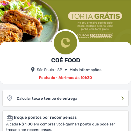
COÉ FOOD
São Paulo - SP
Mais informações
Fechado • Abrimos às 10h30
Calcular taxa e tempo de entrega
Troque pontos por recompensas
A cada
R$ 1,00
em compras você ganha
1
ponto
que pode ser
trocado por recompensas.