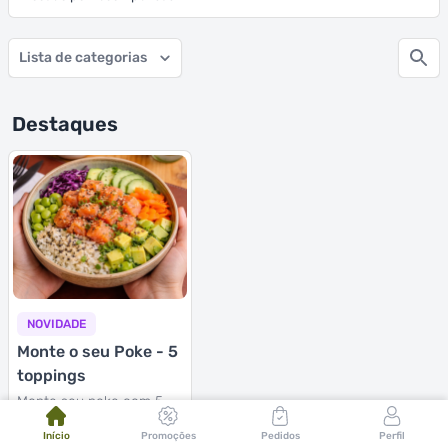
Lista de categorias
Destaques
NOVIDADE
Monte o seu Poke - 5
toppings
Monte seu poke com 5
toppings e personalize
Início
Promoções
Pedidos
Perfil
tudo: base, proteína e